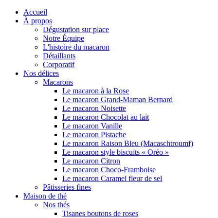
Accueil
À propos
Dégustation sur place
Notre Équipe
L'histoire du macaron
Détaillants
Corporatif
Nos délices
Macarons
Le macaron à la Rose
Le macaron Grand-Maman Bernard
Le macaron Noisette
Le macaron Chocolat au lait
Le macaron Vanille
Le macaron Pistache
Le macaron Raison Bleu (Macaschtroumf)
Le macaron style biscuits « Oréo »
Le macaron Citron
Le macaron Choco-Framboise
Le macaron Caramel fleur de sel
Pâtisseries fines
Maison de thé
Nos thés
Tisanes boutons de roses