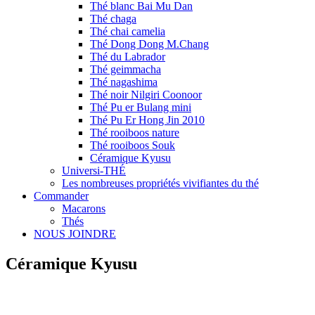
Thé blanc Bai Mu Dan
Thé chaga
Thé chai camelia
Thé Dong Dong M.Chang
Thé du Labrador
Thé geimmacha
Thé nagashima
Thé noir Nilgiri Coonoor
Thé Pu er Bulang mini
Thé Pu Er Hong Jin 2010
Thé rooiboos nature
Thé rooiboos Souk
Céramique Kyusu
Universi-THÉ
Les nombreuses propriétés vivifiantes du thé
Commander
Macarons
Thés
NOUS JOINDRE
Céramique Kyusu