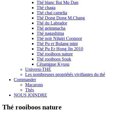
Thé blanc Bai Mu Dan
Thé chaga
Thé chai camelia
Thé Dong Dong M.Chang
Thé du Labrador
Thé geimmacha
Thé nagashima
Thé noir Nilgiri Coonoor
Thé Pu er Bulang mini
Thé Pu Er Hong Jin 2010
Thé rooiboos nature
Thé rooiboos Souk
Céramique Kyusu
Universi-THÉ
Les nombreuses propriétés vivifiantes du thé
Commander
Macarons
Thés
NOUS JOINDRE
Thé rooiboos nature