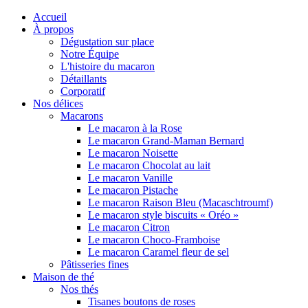
Accueil
À propos
Dégustation sur place
Notre Équipe
L'histoire du macaron
Détaillants
Corporatif
Nos délices
Macarons
Le macaron à la Rose
Le macaron Grand-Maman Bernard
Le macaron Noisette
Le macaron Chocolat au lait
Le macaron Vanille
Le macaron Pistache
Le macaron Raison Bleu (Macaschtroumf)
Le macaron style biscuits « Oréo »
Le macaron Citron
Le macaron Choco-Framboise
Le macaron Caramel fleur de sel
Pâtisseries fines
Maison de thé
Nos thés
Tisanes boutons de roses